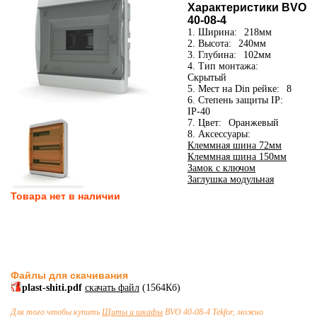
Характеристики BVO
40-08-4
1. Ширина:
218мм
2. Высота:
240мм
3. Глубина:
102мм
4. Тип монтажа:
Скрытый
5. Мест на Din рейке:
8
6. Степень защиты IP:
IP-40
7. Цвет:
Оранжевый
8. Аксессуары:
Клеммная шина 72мм
Клеммная шина 150мм
Замок с ключом
Заглушка модульная
Товара нет в наличии
Файлы для скачивания
plast-shiti.pdf
скачать файл
(1564Кб)
Для того чтобы купить
Щиты и шкафы
BVO 40-08-4 Tekfor, можно