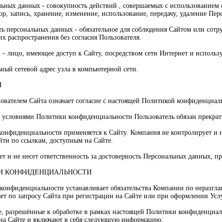
альных данных - совокупность действий , совершаемых с использование
ор, запись, хранение, изменение, использование, передачу, удаление Пе
ть персональных данных - обязательное для соблюдения Сайтом или со
их распространения без согласия Пользователя.
а – лицо, имеющее доступ к Сайту, посредством сети Интернет и использ
ьный сетевой адрес узла в компьютерной сети.
Я
зователем Сайта означает согласие с настоящей Политикой конфиденциа
я с условиями Политики конфиденциальности Пользователь обязан прекрат
онфиденциальности применяется к Сайту. Компания не контролирует и не
йти по ссылкам, доступным на Сайте.
ет и не несет ответственность за достоверность Персональных данных, п
КИ КОНФИДЕНЦИАЛЬНОСТИ
 конфиденциальности устанавливает обязательства Компании по неразг
яет по запросу Сайта при регистрации на Сайте или при оформлении Усл
е, разрешённые к обработке в рамках настоящей Политики конфиденциал
на Сайте и включают в себя следующую информацию: