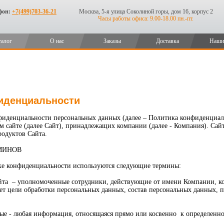
фон:
+7(499)703-36-21
Москва, 5-я улица Соколиной горы, дом 16, корпус 2
Часы работы офиса: 9.00-18.00 пн.-пт.
талог
О нас
Заказы
Доставка
Наши
иденциальности
иденциальности персональных данных (далее – Политика конфиденциал
м сайте (далее Сайт), принадлежащих компании (далее - Компания). Са
родуктов Сайта.
МИНОВ
ике конфиденциальности используются следующие термины:
йта – уполномоченные сотрудники, действующие от имени Компании, ко
яет цели обработки персональных данных, состав персональных данных,
ные - любая информация, относящаяся прямо или косвенно к определенн