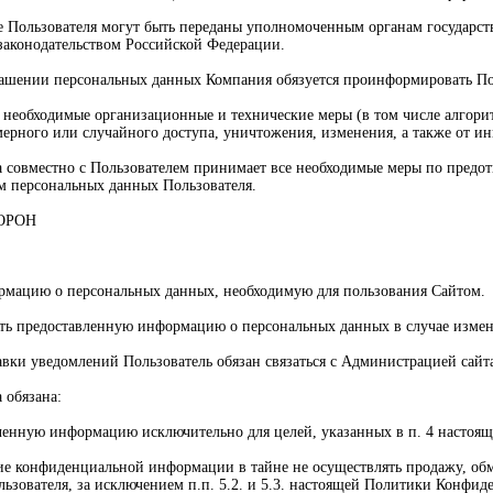
е Пользователя могут быть переданы уполномоченным органам государст
законодательством Российской Федерации.
глашении персональных данных Компания обязуется проинформировать По
 необходимые организационные и технические меры (в том числе алго
мерного или случайного доступа, уничтожения, изменения, а также от и
а совместно с Пользователем принимает все необходимые меры по пред
м персональных данных Пользователя.
ОРОН
ормацию о персональных данных, необходимую для пользования Сайтом.
ить предоставленную информацию о персональных данных в случае изме
тавки уведомлений Пользователь обязан связаться с Администрацией сайт
 обязана:
ученную информацию исключительно для целей, указанных в п. 4 насто
ние конфиденциальной информации в тайне не осуществлять продажу, 
ьзователя, за исключением п.п. 5.2. и 5.3. настоящей Политики Конфид