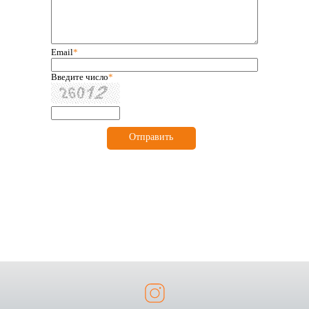
Email
*
Введите число
*