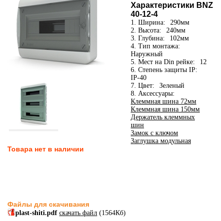
Характеристики BNZ
40-12-4
1. Ширина:
290мм
2. Высота:
240мм
3. Глубина:
102мм
4. Тип монтажа:
Наружный
5. Мест на Din рейке:
12
6. Степень защиты IP:
IP-40
7. Цвет:
Зеленый
8. Аксессуары:
Клеммная шина 72мм
Клеммная шина 150мм
Держатель клеммных
шин
Замок с ключом
Заглушка модульная
Товара нет в наличии
Файлы для скачивания
plast-shiti.pdf
скачать файл
(1564Кб)