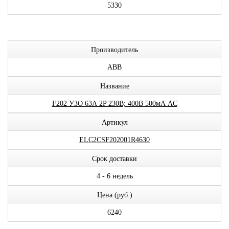
5330
Производитель
ABB
Название
F202 УЗО 63А 2P 230В; 400В 500мА AC
Артикул
ELC2CSF202001R4630
Срок доставки
4 - 6 недель
Цена (руб.)
6240