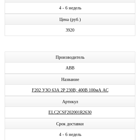
4 - 6 недель
Цена (руб.)
3920
Производитель
ABB
Название
F202 УЗО 63А 2P 230В; 400В 100мА AC
Артикул
ELC2CSF202001R2630
Срок доставки
4 - 6 недель