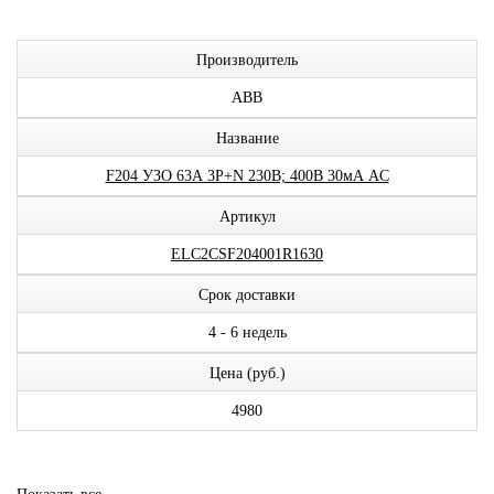
Производитель
ABB
Название
F204 УЗО 63А 3P+N 230В; 400В 30мА AC
Артикул
ELC2CSF204001R1630
Срок доставки
4 - 6 недель
Цена (руб.)
4980