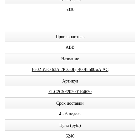
5330
Производитель
ABB
Название
F202 УЗО 63А 2P 230В; 400В 500мА AC
Артикул
ELC2CSF202001R4630
Срок доставки
4 - 6 недель
Цена (руб.)
6240