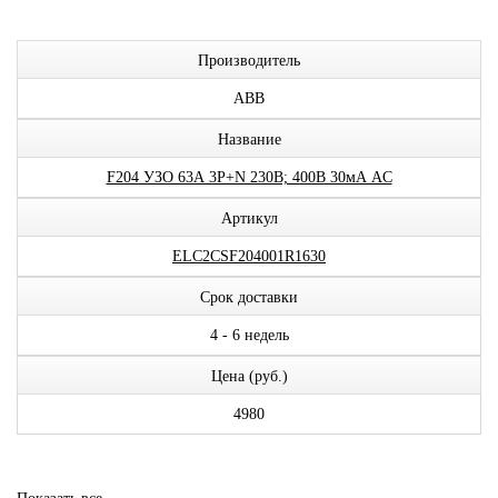
Производитель
ABB
Название
F204 УЗО 63А 3P+N 230В; 400В 30мА AC
Артикул
ELC2CSF204001R1630
Срок доставки
4 - 6 недель
Цена (руб.)
4980