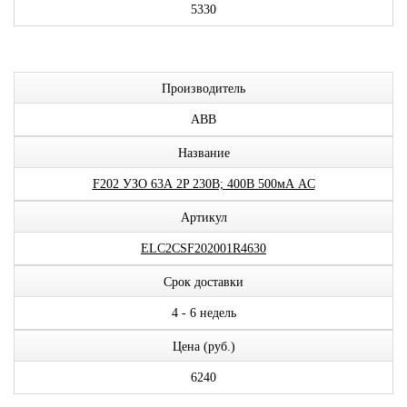
5330
Производитель
ABB
Название
F202 УЗО 63А 2P 230В; 400В 500мА AC
Артикул
ELC2CSF202001R4630
Срок доставки
4 - 6 недель
Цена (руб.)
6240