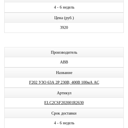
4 - 6 недель
Цена (руб.)
3920
Производитель
ABB
Название
F202 УЗО 63А 2P 230В; 400В 100мА AC
Артикул
ELC2CSF202001R2630
Срок доставки
4 - 6 недель