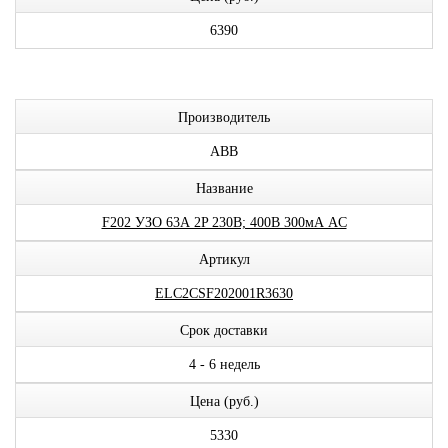
6390
Производитель
ABB
Название
F202 УЗО 63А 2P 230В; 400В 300мА AC
Артикул
ELC2CSF202001R3630
Срок доставки
4 - 6 недель
Цена (руб.)
5330