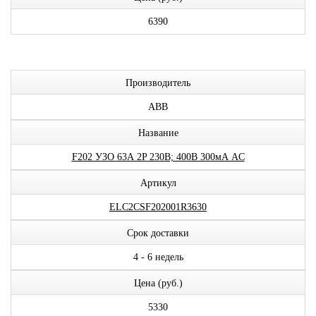
6390
Производитель
ABB
Название
F202 УЗО 63А 2P 230В; 400В 300мА AC
Артикул
ELC2CSF202001R3630
Срок доставки
4 - 6 недель
Цена (руб.)
5330