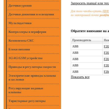
Запросить manual или те
Датчики уровня
Для того чтобы купить
ДИФ 
Датчики движения и освещения
по электронной почте
post@t
Мультидатчики
Обратите внимание на 
Контроллеры и периферия
Производитель
Наз
Компоненты СКС
ABB
F20
Блоки питания
ABB
F20
3G\4G\GSM устройства
ABB
F20
ABB
F20
Приводы и регуляторы скорости
ABB
F20
Электрические приводы клапана
Показать все
и заслонки
Регулирующие водяные
клапаны
Тиристорные регуляторы