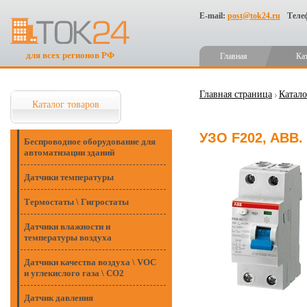
E-mail:
post@tok24.ru
Теле
для всех регионов РФ
Главная
Ка
Главная страница
Катало
Каталог товаров
УЗО F202, ABB.
Беспроводное оборудование для
автоматизации зданий
Датчики температуры
Термостаты \ Гигростаты
Датчики влажности и
температуры воздуха
Датчики качества воздуха \ VOC
и углекислого газа \ CO2
Датчик давления