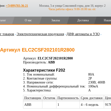
фон:
+7(499)703-36-21
Москва, 5-я улица Соколиной горы, дом 16, корпус 2
Часы работы офиса: 9.00-18.00 пн.-пт.
талог
О нас
Заказы
Доставка
Наши
г товаров
Электротехническая продукция
ДИФ автоматы и УЗО
 Артикул ELC2CSF202101R2800
Артикул:
ELC2CSF202101R2800
Производитель:
ABB
Характеристики F202
1. Ток номинальный:
80А
2. Контактные группы:
2P
3. Напряжение сети:
230В; 400В
4. Номинальный дифференциальный ток:
100мА
5. Характеристика:
A
Поставщик
Остаток
Партионность
Срок доставки
Цен
ABB
1
4 - 6 недель
917