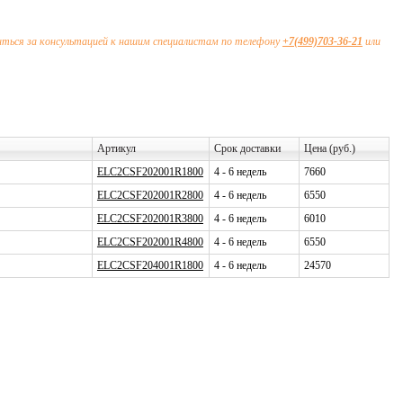
иться за консультацией к нашим специалистам по телефону
+7(499)703-36-21
или
Артикул
Срок доставки
Цена (руб.)
ELC2CSF202001R1800
4 - 6 недель
7660
ELC2CSF202001R2800
4 - 6 недель
6550
ELC2CSF202001R3800
4 - 6 недель
6010
ELC2CSF202001R4800
4 - 6 недель
6550
ELC2CSF204001R1800
4 - 6 недель
24570