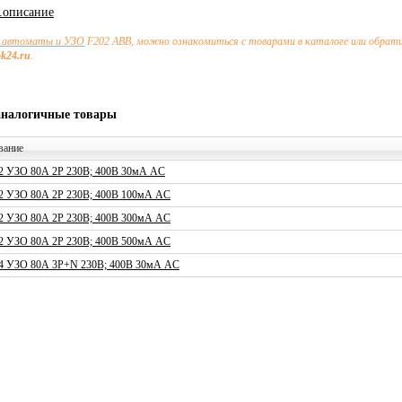
х.описание
автоматы и УЗО
F202 ABB, можно ознакомиться с товарами в каталоге или обрат
ok24.ru
.
аналогичные товары
вание
2 УЗО 80А 2P 230В; 400В 30мА AC
2 УЗО 80А 2P 230В; 400В 100мА AC
2 УЗО 80А 2P 230В; 400В 300мА AC
2 УЗО 80А 2P 230В; 400В 500мА AC
4 УЗО 80А 3P+N 230В; 400В 30мА AC