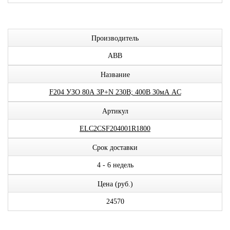
Производитель
ABB
Название
F204 УЗО 80А 3P+N 230В; 400В 30мА AC
Артикул
ELC2CSF204001R1800
Срок доставки
4 - 6 недель
Цена (руб.)
24570