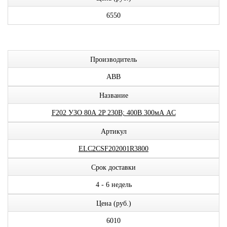
6550
Производитель
ABB
Название
F202 УЗО 80А 2P 230В; 400В 300мА AC
Артикул
ELC2CSF202001R3800
Срок доставки
4 - 6 недель
Цена (руб.)
6010