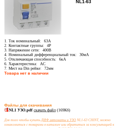
NL1-63
1. Ток номинальный:
63А
2. Контактные группы:
4P
3. Напряжение сети:
400В
4. Номинальный дифференциальный ток:
30мА
5. Отключающая способность:
6кА
6. Характеристика:
AC
7. Мест на Din рейке:
72мм
Товара нет в наличии
Файлы для скачивания
NL1 УЗО.pdf
скачать файл
(169Кб)
Для того чтобы купить
ДИФ автоматы и УЗО
NL1-63 CHINT, можно
ознакомиться с товарами в каталоге или обратиться за консультацией к