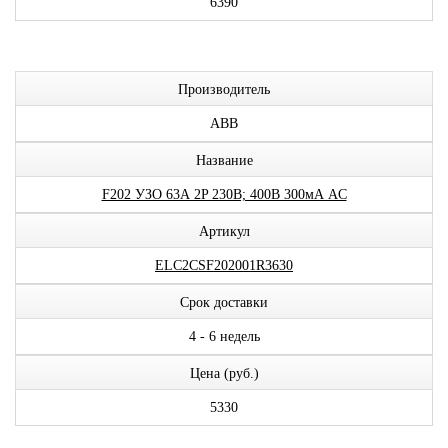
6390
Производитель
ABB
Название
F202 УЗО 63А 2P 230В; 400В 300мА AC
Артикул
ELC2CSF202001R3630
Срок доставки
4 - 6 недель
Цена (руб.)
5330