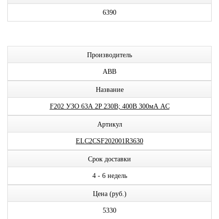
6390
Производитель
ABB
Название
F202 УЗО 63А 2P 230В; 400В 300мА AC
Артикул
ELC2CSF202001R3630
Срок доставки
4 - 6 недель
Цена (руб.)
5330