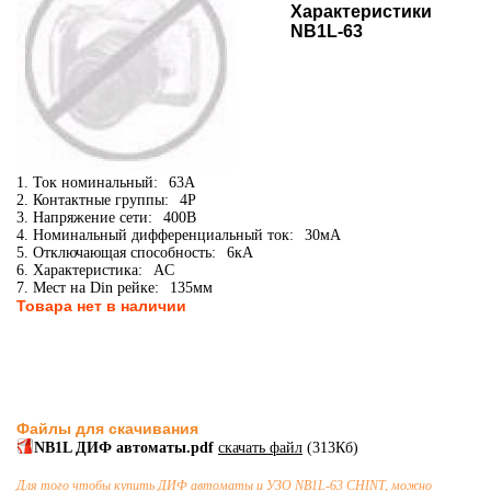
Характеристики
NB1L-63
1. Ток номинальный:
63А
2. Контактные группы:
4P
3. Напряжение сети:
400В
4. Номинальный дифференциальный ток:
30мА
5. Отключающая способность:
6кА
6. Характеристика:
AC
7. Мест на Din рейке:
135мм
Товара нет в наличии
Файлы для скачивания
NB1L ДИФ автоматы.pdf
скачать файл
(313Кб)
Для того чтобы купить
ДИФ автоматы и УЗО
NB1L-63 CHINT, можно