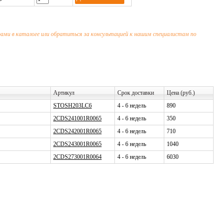
арами в каталоге или обратиться за консультацией к нашим специалистам по
Артикул
Срок доставки
Цена (руб.)
STOSH203LC6
4 - 6 недель
890
2CDS241001R0065
4 - 6 недель
350
2CDS242001R0065
4 - 6 недель
710
2CDS243001R0065
4 - 6 недель
1040
2CDS273001R0064
4 - 6 недель
6030