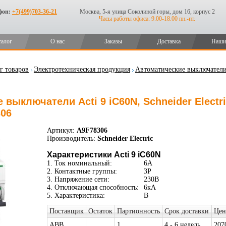
фон:
+7(499)703-36-21
Москва, 5-я улица Соколиной горы, дом 16, корпус 2
Часы работы офиса: 9.00-18.00 пн.-пт.
талог
О нас
Заказы
Доставка
Наши
г товаров
Электротехническая продукция
Автоматические выключател
выключатели Acti 9 iC60N, Schneider Electric
306
Артикул:
A9F78306
Производитель:
Schneider Electric
Характеристики Acti 9 iC60N
1. Ток номинальный:
6А
2. Контактные группы:
3P
3. Напряжение сети:
230В
4. Отключающая способность:
6кА
5. Характеристика:
B
Поставщик
Остаток
Партионность
Срок доставки
Цен
ABB
1
4 - 6 недель
207