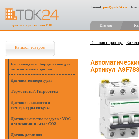
E-mail:
post@tok24.ru
Теле
для всех регионов РФ
Главная
Ка
Главная страница
Катало
Каталог товаров
Автоматические 
Беспроводное оборудование для
Артикул A9F78
автоматизации зданий
Датчики температуры
Термостаты \ Гигростаты
Датчики влажности и
температуры воздуха
Датчики качества воздуха \ VOC
и углекислого газа \ CO2
Датчик давления