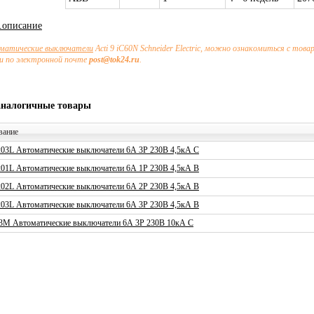
х.описание
матические выключатели
Acti 9 iC60N Schneider Electric, можно ознакомиться с тов
и по электронной почте
post@tok24.ru
.
аналогичные товары
вание
03L Автоматические выключатели 6А 3P 230В 4,5кА C
01L Автоматические выключатели 6А 1P 230В 4,5кА B
02L Автоматические выключатели 6А 2P 230В 4,5кА B
03L Автоматические выключатели 6А 3P 230В 4,5кА B
3M Автоматические выключатели 6А 3P 230В 10кА C