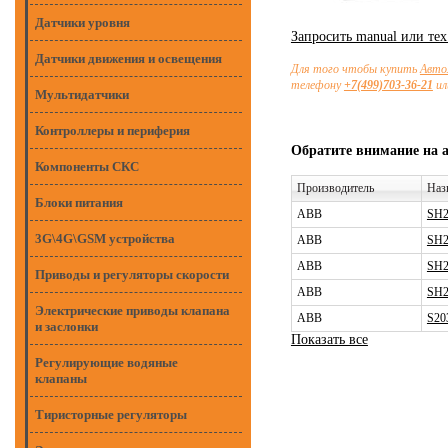
Датчики уровня
Запросить manual или те
Датчики движения и освещения
Для того чтобы купить
Авто
телефону
+7(499)703-36-21
ил
Мультидатчики
Контроллеры и периферия
Обратите внимание на 
Компоненты СКС
Производитель
Наз
Блоки питания
ABB
SH2
3G\4G\GSM устройства
ABB
SH2
ABB
SH2
Приводы и регуляторы скорости
ABB
SH2
Электрические приводы клапана
ABB
S20
и заслонки
Показать все
Регулирующие водяные
клапаны
Тиристорные регуляторы