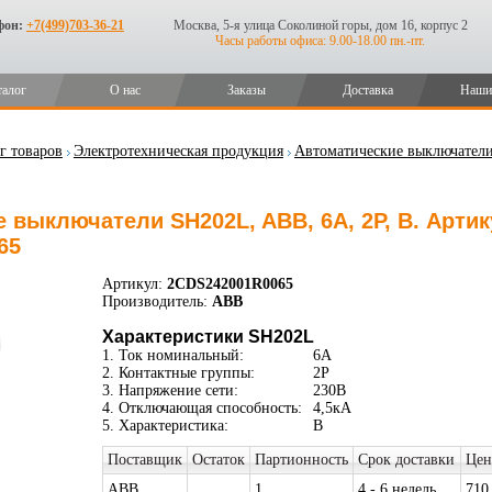
фон:
+7(499)703-36-21
Москва, 5-я улица Соколиной горы, дом 16, корпус 2
Часы работы офиса: 9.00-18.00 пн.-пт.
талог
О нас
Заказы
Доставка
Наши
г товаров
Электротехническая продукция
Автоматические выключател
 выключатели SH202L, ABB, 6А, 2P, B. Арти
65
Артикул:
2CDS242001R0065
Производитель:
ABB
Характеристики SH202L
1. Ток номинальный:
6А
2. Контактные группы:
2P
3. Напряжение сети:
230В
4. Отключающая способность:
4,5кА
5. Характеристика:
B
Поставщик
Остаток
Партионность
Срок доставки
Цен
ABB
1
4 - 6 недель
710