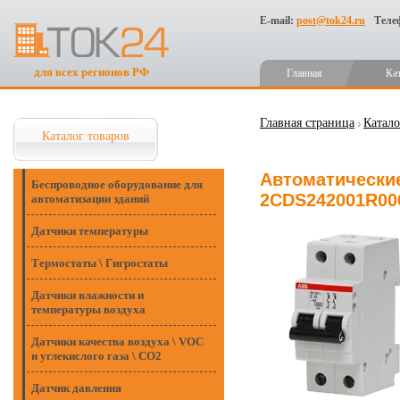
E-mail:
post@tok24.ru
Теле
для всех регионов РФ
Главная
Ка
Главная страница
Катало
Каталог товаров
Автоматические
Беспроводное оборудование для
2CDS242001R00
автоматизации зданий
Датчики температуры
Термостаты \ Гигростаты
Датчики влажности и
температуры воздуха
Датчики качества воздуха \ VOC
и углекислого газа \ CO2
Датчик давления