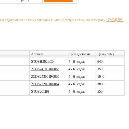
или обратиться за консультацией к нашим специалистам по телефону
+7(499)703-
Артикул
Срок доставки
Цена (руб.)
STOSH202LC6
4 - 6 недель
640
2CDS241001R0065
4 - 6 недель
350
2CDS243001R0065
4 - 6 недель
1040
2CDS272001R0064
4 - 6 недель
3880
STOS201B6
4 - 6 недель
550