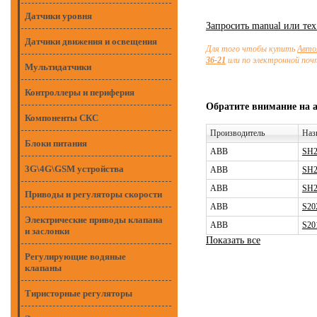
Датчики уровня
Запросить manual или те
Датчики движения и освещения
Для того чтобы купить
Авто
36-21
или по электронной по
Мультидатчики
Контроллеры и периферия
Обратите внимание на 
Компоненты СКС
Производитель
Наз
Блоки питания
ABB
SH2
3G\4G\GSM устройства
ABB
SH2
ABB
SH2
Приводы и регуляторы скорости
ABB
S20
Электрические приводы клапана
ABB
S20
и заслонки
Показать все
Регулирующие водяные
клапаны
Тиристорные регуляторы