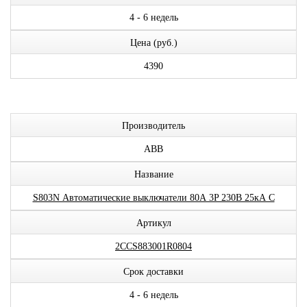
4 - 6 недель
Цена (руб.)
4390
Производитель
ABB
Название
S803N Автоматические выключатели 80А 3P 230В 25кА C
Артикул
2CCS883001R0804
Срок доставки
4 - 6 недель