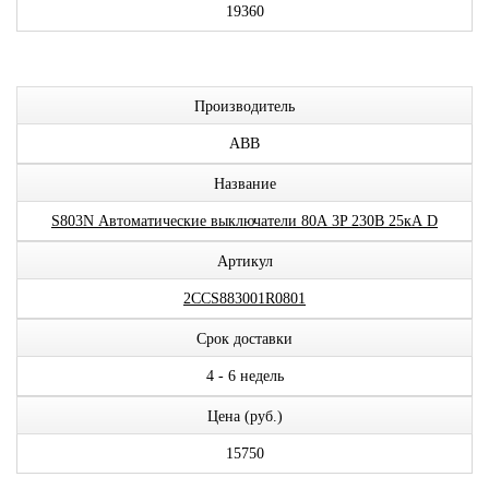
19360
Производитель
ABB
Название
S803N Автоматические выключатели 80А 3P 230В 25кА D
Артикул
2CCS883001R0801
Срок доставки
4 - 6 недель
Цена (руб.)
15750