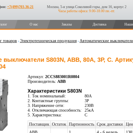
фон:
+7(499)703-36-21
Москва, 5-я улица Соколиной горы, дом 16, корпус 2
Часы работы офиса: 9.00-18.00 пн.-пт.
талог
О нас
Заказы
Доставка
Наши
г товаров
Электротехническая продукция
Автоматические выключател
 выключатели S803N, ABB, 80А, 3P, C. Артик
04
Артикул:
2CCS883001R0804
Производитель:
ABB
Характеристики S803N
1. Ток номинальный:
80А
2. Контактные группы:
3P
3. Напряжение сети:
230В
4. Отключающая способность:
25кА
5. Характеристика:
C
Поставщик
Остаток
Партионность
Срок доставки
Цен
ABB
1
4 - 6 недель
130