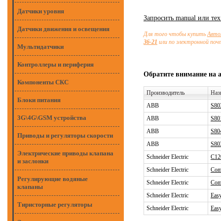
Датчики уровня
Запросить manual или те
Датчики движения и освещения
Для того чтобы купить
Авто
36-21
или по электронной по
Мультидатчики
Контроллеры и периферия
Обратите внимание на 
Компоненты СКС
Производитель
Наз
Блоки питания
ABB
S80
3G\4G\GSM устройства
ABB
S80
ABB
S80
Приводы и регуляторы скорости
ABB
S80
Электрические приводы клапана
Schneider Electric
С12
и заслонки
Schneider Electric
Com
Регулирующие водяные
Schneider Electric
Com
клапаны
Schneider Electric
Eas
Тиристорные регуляторы
Schneider Electric
Eas