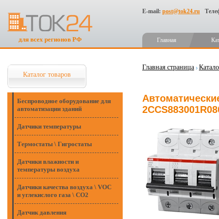
E-mail:
post@tok24.ru
Теле
для всех регионов РФ
Главная
Ка
Главная страница
Катало
Каталог товаров
Автоматические
Беспроводное оборудование для
2CCS883001R08
автоматизации зданий
Датчики температуры
Термостаты \ Гигростаты
Датчики влажности и
температуры воздуха
Датчики качества воздуха \ VOC
и углекислого газа \ CO2
Датчик давления