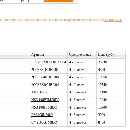
и обратиться за консультацией к нашим специалистам по телефону
+7(499)703-
Артикул
Срок доставки
Цена (руб.)
ELC2CCS893001R0804
4 - 6 недель
23230
2CCS881001R0804
4 - 6 недель
4390
2CCS884001R0804
4 - 6 недель
19360
2CCS883001R0801
4 - 6 недель
15750
A9N18365
4 - 6 недель
14190
NSX100BTM80D8
4 - 6 недель
12880
NSX100FTM80D
4 - 6 недель
15900
EZC100N3080
4 - 6 недель
3920
CVS100BTM80D
4 - 6 недель
8450