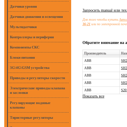
Датчики уровня
Запросить manual или те
Датчики движения и освещения
Для того чтобы купить
Авто
36-21
или по электронной по
Мультидатчики
Контроллеры и периферия
Обратите внимание на 
Компоненты СКС
Производитель
Наз
Блоки питания
ABB
SH2
3G\4G\GSM устройства
ABB
SH2
ABB
SH2
Приводы и регуляторы скорости
ABB
SH2
Электрические приводы клапана
ABB
S20
и заслонки
Показать все
Регулирующие водяные
клапаны
Тиристорные регуляторы