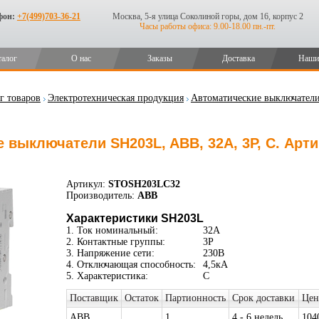
фон:
+7(499)703-36-21
Москва, 5-я улица Соколиной горы, дом 16, корпус 2
Часы работы офиса: 9.00-18.00 пн.-пт.
талог
О нас
Заказы
Доставка
Наши
г товаров
Электротехническая продукция
Автоматические выключател
 выключатели SH203L, ABB, 32А, 3P, C. Арт
Артикул:
STOSH203LC32
Производитель:
ABB
Характеристики SH203L
1. Ток номинальный:
32А
2. Контактные группы:
3P
3. Напряжение сети:
230В
4. Отключающая способность:
4,5кА
5. Характеристика:
C
Поставщик
Остаток
Партионность
Срок доставки
Цен
ABB
1
4 - 6 недель
104