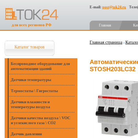
E-mail:
post@tok24.ru
Теле
для всех регионов РФ
Главная
Ка
Главная страница
Катало
Каталог товаров
Автоматические
Беспроводное оборудование для
STOSH203LC32
автоматизации зданий
Датчики температуры
Термостаты \ Гигростаты
Датчики влажности и
температуры воздуха
Датчики качества воздуха \ VOC
и углекислого газа \ CO2
Датчик давления