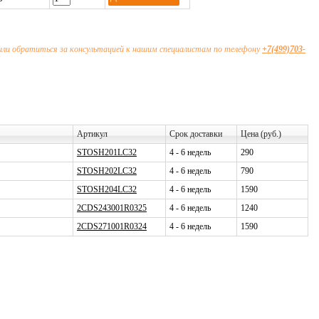
или обратиться за консультацией к нашим специалистам по телефону
+7(499)703-
Артикул
Срок доставки
Цена (руб.)
STOSH201LC32
4 - 6 недель
290
STOSH202LC32
4 - 6 недель
790
STOSH204LC32
4 - 6 недель
1590
2CDS243001R0325
4 - 6 недель
1240
2CDS271001R0324
4 - 6 недель
1590