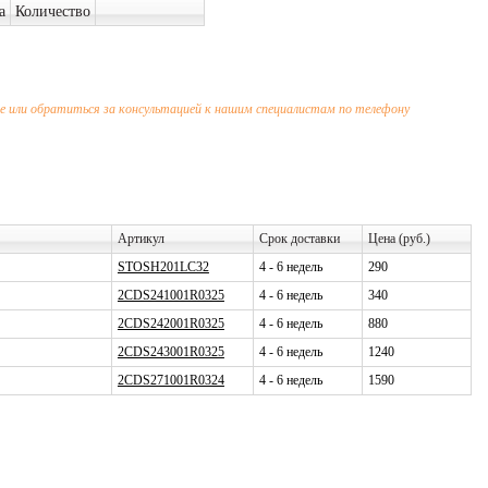
а
Количество
 или обратиться за консультацией к нашим специалистам по телефону
Артикул
Срок доставки
Цена (руб.)
STOSH201LC32
4 - 6 недель
290
2CDS241001R0325
4 - 6 недель
340
2CDS242001R0325
4 - 6 недель
880
2CDS243001R0325
4 - 6 недель
1240
2CDS271001R0324
4 - 6 недель
1590