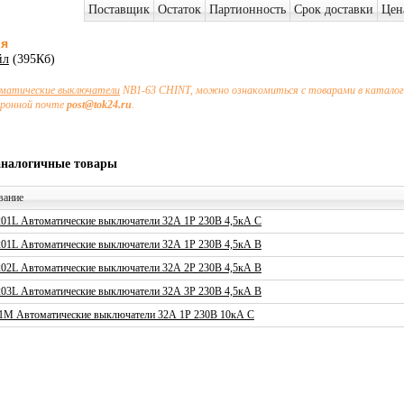
Поставщик
Остаток
Партионность
Срок доставки
Цен
ия
йл
(395Кб)
матические выключатели
NB1-63 CHINT, можно ознакомиться с товарами в каталоге
тронной почте
post@tok24.ru
.
аналогичные товары
вание
01L Автоматические выключатели 32А 1P 230В 4,5кА C
01L Автоматические выключатели 32А 1P 230В 4,5кА B
02L Автоматические выключатели 32А 2P 230В 4,5кА B
03L Автоматические выключатели 32А 3P 230В 4,5кА B
1M Автоматические выключатели 32А 1P 230В 10кА C