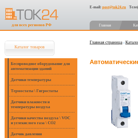
E-mail:
post@tok24.ru
Теле
для всех регионов РФ
Главная
Ка
Главная страница
Катало
Каталог товаров
Автоматические
Беспроводное оборудование для
автоматизации зданий
Датчики температуры
Термостаты \ Гигростаты
Датчики влажности и
температуры воздуха
Датчики качества воздуха \ VOC
и углекислого газа \ CO2
Датчик давления