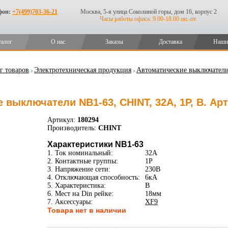
фон:
+7(499)703-36-21
Москва, 5-я улица Соколиной горы, дом 16, корпус 2
Часы работы офиса: 9.00-18.00 пн.-пт.
талог
О нас
Заказы
Доставка
Наши
г товаров
Электротехническая продукция
Автоматические выключател
 выключатели NB1-63, CHINT, 32А, 1P, B. Ар
Артикул:
180294
Производитель:
CHINT
Характеристики NB1-63
1. Ток номинальный:
32А
2. Контактные группы:
1P
3. Напряжение сети:
230В
4. Отключающая способность:
6кА
5. Характеристика:
B
6. Мест на Din рейке:
18мм
7. Аксессуары:
XF9
Товара нет в наличии