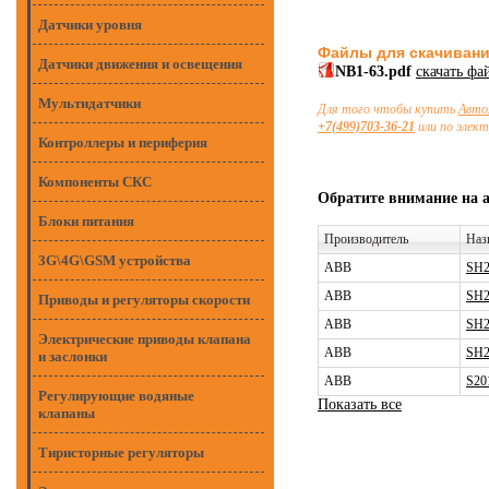
Датчики уровня
Файлы для скачиван
Датчики движения и освещения
NB1-63.pdf
скачать фа
Мультидатчики
Для того чтобы купить
Авто
+7(499)703-36-21
или по элек
Контроллеры и периферия
Компоненты СКС
Обратите внимание на 
Блоки питания
Производитель
Наз
3G\4G\GSM устройства
ABB
SH2
ABB
SH2
Приводы и регуляторы скорости
ABB
SH2
Электрические приводы клапана
ABB
SH2
и заслонки
ABB
S20
Регулирующие водяные
Показать все
клапаны
Тиристорные регуляторы