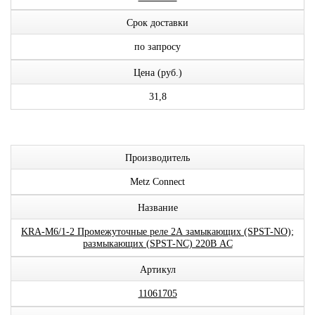
Срок доставки
по запросу
Цена (руб.)
31,8
Производитель
Metz Connect
Название
KRA-M6/1-2 Промежуточные реле 2А замыкающих (SPST-NO);
размыкающих (SPST-NC) 220В AC
Артикул
11061705