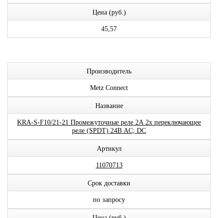
Цена (руб.)
45,57
Производитель
Metz Connect
Название
KRA-S-F10/21-21 Промежуточные реле 2А 2x переключающее
реле (SPDT) 24В AC; DC
Артикул
11070713
Срок доставки
по запросу
Цена (руб.)