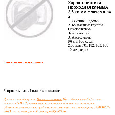
Характеристики
Проходная клеммА
2,5 кв мм c заземл. ж/
з
1. Сечение:
2,5мм2
2. Контактные группы:
Однополярный;
Заземляющий
3. Аксессуары:
P6 для FJ6 серая
ZB5 для FJ1, FJ2, FJ3, FJ6
10 мАркеров
Товара нет в наличии
Запросить manual или тех.описание
Для того чтобы купить
Клеммы и зажимы
Проходная клеммА 2,5 кв мм c
заземл. ж/з BLOX, можно ознакомиться с товарами в каталоге или
обратиться за консультацией к нашим специалистам по телефону
+7(499)703-
36-21
или по электронной почте
post@tok24.ru
.