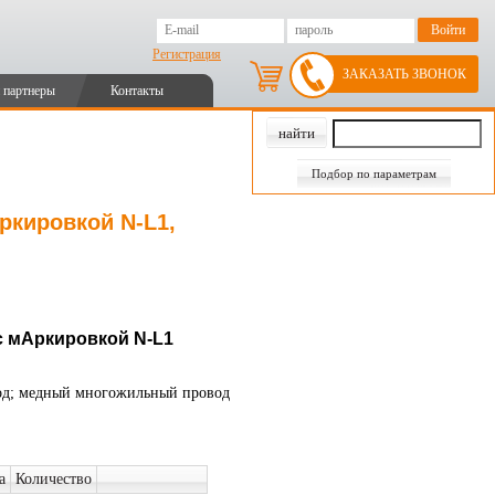
Регистрация
ЗАКАЗАТЬ ЗВОНОК
 партнеры
Контакты
Подбор по параметрам
кировкой N-L1,
с мАркировкой N-L1
д; медный многожильный провод
а
Количество