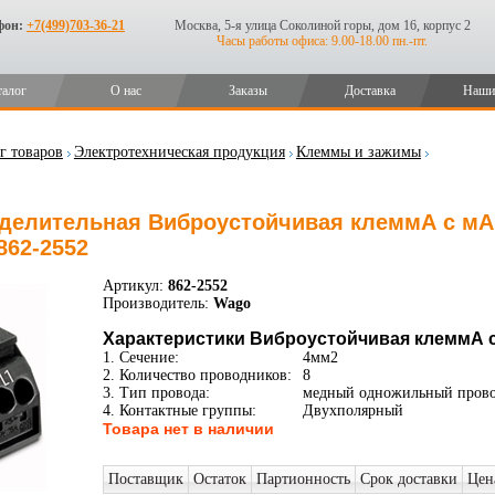
фон:
+7(499)703-36-21
Москва, 5-я улица Соколиной горы, дом 16, корпус 2
Часы работы офиса: 9.00-18.00 пн.-пт.
талог
О нас
Заказы
Доставка
Наши
г товаров
Электротехническая продукция
Клеммы и зажимы
делительная Виброустойчивая клеммА с мАр
862-2552
Артикул:
862-2552
Производитель:
Wago
Характеристики Виброустойчивая клеммА 
1. Сечение:
4мм2
2. Количество проводников:
8
3. Тип провода:
медный одножильный прово
4. Контактные группы:
Двухполярный
Товара нет в наличии
Поставщик
Остаток
Партионность
Срок доставки
Цен