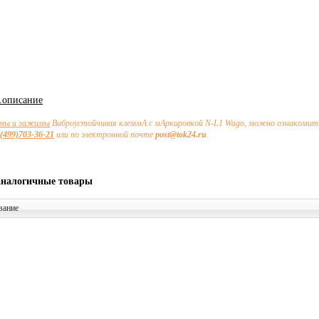
х.описание
мы и зажимы
Виброустойчивая клеммА с мАркировкой N-L1 Wago, можно ознакомитьс
(499)703-36-21
или по электронной почте
post@tok24.ru
.
аналогичные товары
вание