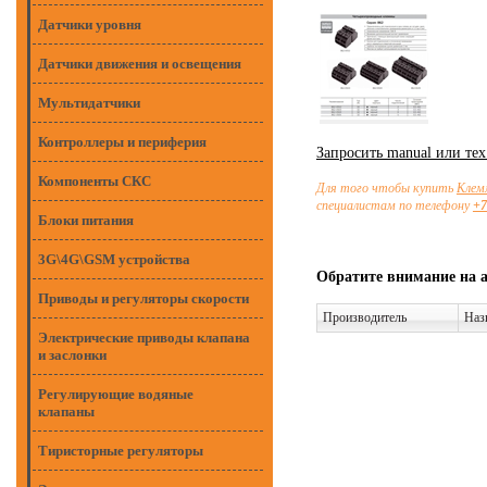
Датчики уровня
Датчики движения и освещения
Мультидатчики
Контроллеры и периферия
Запросить manual или те
Компоненты СКС
Для того чтобы купить
Клем
специалистам по телефону
+7
Блоки питания
3G\4G\GSM устройства
Обратите внимание на 
Приводы и регуляторы скорости
Производитель
Наз
Электрические приводы клапана
и заслонки
Регулирующие водяные
клапаны
Тиристорные регуляторы