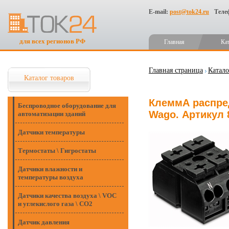
E-mail:
post@tok24.ru
Теле
для всех регионов РФ
Главная
Ка
Главная страница
Катало
Каталог товаров
КлеммА распре
Беспроводное оборудование для
Wago. Артикул 
автоматизации зданий
Датчики температуры
Термостаты \ Гигростаты
Датчики влажности и
температуры воздуха
Датчики качества воздуха \ VOC
и углекислого газа \ CO2
Датчик давления