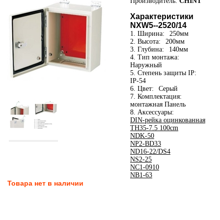
Производитель:
CHINT
Характеристики
NXW5--2520/14
1. Ширина:
250мм
2. Высота:
200мм
3. Глубина:
140мм
4. Тип монтажа:
Наружный
5. Степень защиты IP:
IP-54
6. Цвет:
Серый
7. Комплектация:
монтажная Панель
8. Аксессуары:
DIN-рейка оцинкованная
TH35-7.5 100cm
NDK-50
NP2-BD33
ND16-22/DS4
NS2-25
NC1-0910
NB1-63
Товара нет в наличии