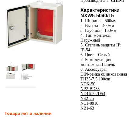
Производитель:
CHINT
Характеристики
NXW5-5040/15
1. Ширина:
500мм
2. Высота:
400мм
3. Глубина:
150мм
4. Тип монтажа:
Наружный
5. Степень защиты IP:
IP-54
6. Цвет:
Серый
7. Комплектация:
монтажная Панель
8. Аксессуары:
DIN-рейка оцинкованная
TH35-7.5 100cm
NDK-50
NP2-BD33
ND16-22/DS4
NS2-25
NC1-0910
NB1-63
Товара нет в наличии