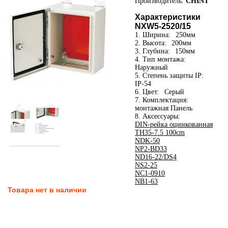
Производитель:
CHINT
Характеристики
NXW5-2520/15
1. Ширина:
250мм
2. Высота:
200мм
3. Глубина:
150мм
4. Тип монтажа:
Наружный
5. Степень защиты IP:
IP-54
6. Цвет:
Серый
7. Комплектация:
монтажная Панель
8. Аксессуары:
DIN-рейка оцинкованная
TH35-7.5 100cm
NDK-50
NP2-BD33
ND16-22/DS4
NS2-25
NC1-0910
NB1-63
Товара нет в наличии