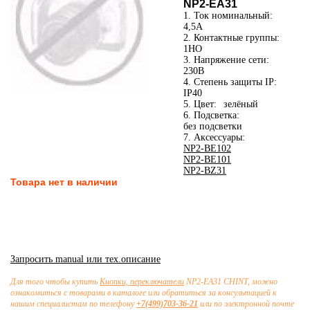
NP2-EA31
1. Ток номинальный:
4,5А
2. Контактные группы:
1НО
3. Напряжение сети:
230В
4. Степень защиты IP:
IP40
5. Цвет:
зелёный
6. Подсветка:
без подсветки
7. Аксессуары:
NP2-BE102
NP2-BE101
NP2-BZ31
Товара нет в наличии
Запросить manual или тех.описание
Для того чтобы купить
Кнопки, переключатели
NP2-EA31 CHINT, можно
ознакомиться с товарами в каталоге или обратиться за консультацией к
нашим специалистам по телефону
+7(499)703-36-21
или по электронной почте