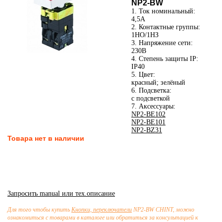
NP2-BW
1. Ток номинальный:
4,5А
2. Контактные группы:
1НО/1НЗ
3. Напряжение сети:
230В
4. Степень защиты IP:
IP40
5. Цвет:
красный; зелёный
6. Подсветка:
с подсветкой
7. Аксессуары:
NP2-BE102
NP2-BE101
NP2-BZ31
Товара нет в наличии
Запросить manual или тех.описание
Для того чтобы купить
Кнопки, переключатели
NP2-BW CHINT, можно
ознакомиться с товарами в каталоге или обратиться за консультацией к