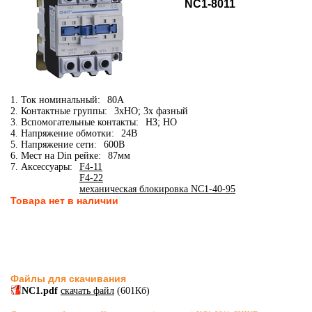
NC1-8011
1. Ток номинальный:
80А
2. Контактные группы:
3xНО; 3х фазный
3. Вспомогательные контакты:
НЗ; НО
4. Напряжение обмотки:
24В
5. Напряжение сети:
600В
6. Мест на Din рейке:
87мм
7. Аксессуары:
F4-11
F4-22
механическая блокировка NC1-40-95
Товара нет в наличии
Файлы для скачивания
NC1.pdf
скачать файл
(601Кб)