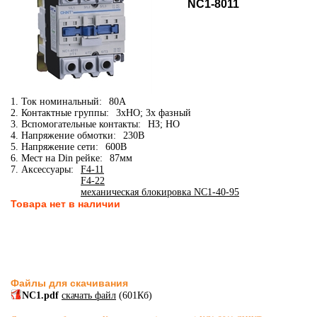
NC1-8011
1. Ток номинальный:
80А
2. Контактные группы:
3xНО; 3х фазный
3. Вспомогательные контакты:
НЗ; НО
4. Напряжение обмотки:
230В
5. Напряжение сети:
600В
6. Мест на Din рейке:
87мм
7. Аксессуары:
F4-11
F4-22
механическая блокировка NC1-40-95
Товара нет в наличии
Файлы для скачивания
NC1.pdf
скачать файл
(601Кб)