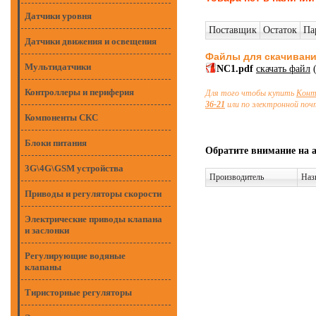
Датчики уровня
Поставщик
Остаток
Па
Датчики движения и освещения
Файлы для скачиван
Мультидатчики
NC1.pdf
скачать файл
(
Контроллеры и периферия
Для того чтобы купить
Конт
36-21
или по электронной по
Компоненты СКС
Блоки питания
Обратите внимание на 
3G\4G\GSM устройства
Производитель
Наз
Приводы и регуляторы скорости
Электрические приводы клапана
и заслонки
Регулирующие водяные
клапаны
Тиристорные регуляторы