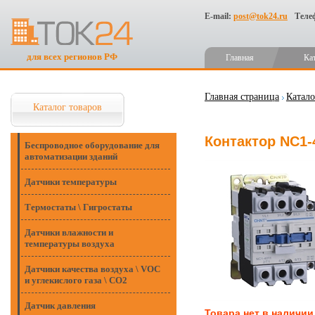
E-mail:
post@tok24.ru
Теле
для всех регионов РФ
Главная
Ка
Главная страница
Катало
Каталог товаров
Контактор NC1-
Беспроводное оборудование для
автоматизации зданий
Датчики температуры
Термостаты \ Гигростаты
Датчики влажности и
температуры воздуха
Датчики качества воздуха \ VOC
и углекислого газа \ CO2
Датчик давления
Товара нет в наличии