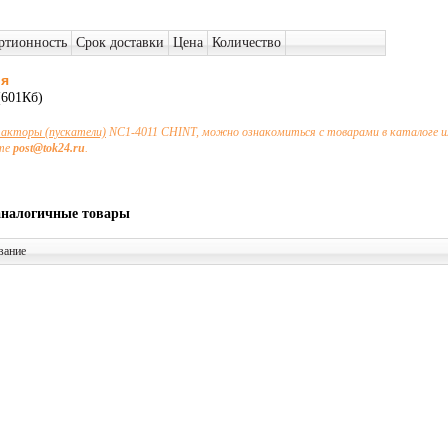
ртионность
Срок доставки
Цена
Количество
ия
601Кб)
акторы (пускатели)
NC1-4011 CHINT, можно ознакомиться с товарами в каталоге и
чте
post@tok24.ru
.
аналогичные товары
вание