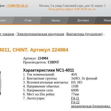
фон:
+7(499)703-36-21
Москва, 5-я улица Соколиной горы, дом 16, корпус 2
Часы работы офиса: 9.00-18.00 пн.-пт.
талог
О нас
Заказы
Доставка
Наши
г товаров
Электротехническая продукция
Контакторы (пускатели)
4011, CHINT. Артикул 224984
Артикул:
224984
Производитель:
CHINT
Характеристики NC1-4011
1. Ток номинальный:
40А
2. Контактные группы:
3xНО; 3х фазный
3. Вспомогательные контакты:
НЗ; НО
4. Напряжение обмотки:
110В
5. Напряжение сети:
600В
6. Мест на Din рейке:
77мм
7. Аксессуары:
F4-11
F4-22
механическая блокировка