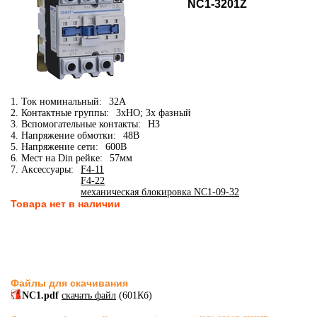
NC1-3201Z
1. Ток номинальный:
32А
2. Контактные группы:
3xНО; 3х фазный
3. Вспомогательные контакты:
НЗ
4. Напряжение обмотки:
48В
5. Напряжение сети:
600В
6. Мест на Din рейке:
57мм
7. Аксессуары:
F4-11
F4-22
механическая блокировка NC1-09-32
Товара нет в наличии
Файлы для скачивания
NC1.pdf
скачать файл
(601Кб)