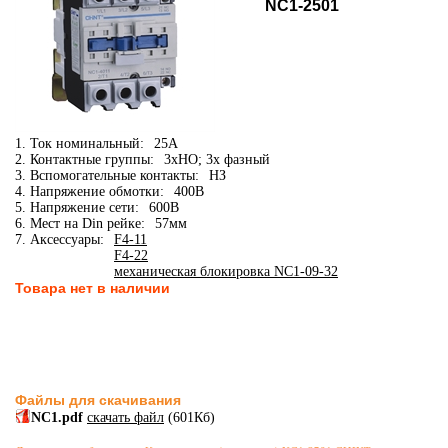
NC1-2501
1. Ток номинальный:
25А
2. Контактные группы:
3xНО; 3х фазный
3. Вспомогательные контакты:
НЗ
4. Напряжение обмотки:
400В
5. Напряжение сети:
600В
6. Мест на Din рейке:
57мм
7. Аксессуары:
F4-11
F4-22
механическая блокировка NC1-09-32
Товара нет в наличии
Файлы для скачивания
NC1.pdf
скачать файл
(601Кб)