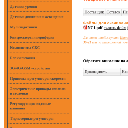
Датчики уровня
Поставщик
Остаток
Па
Датчики движения и освещения
Файлы для скачиван
Мультидатчики
NC1.pdf
скачать файл
(
Контроллеры и периферия
Для того чтобы купить
Конт
36-21
или по электронной по
Компоненты СКС
Блоки питания
Обратите внимание на 
3G\4G\GSM устройства
Производитель
Наз
Приводы и регуляторы скорости
Электрические приводы клапана
и заслонки
Регулирующие водяные
клапаны
Тиристорные регуляторы