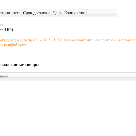
ртионность
Срок доставки
Цена
Количество
ия
601Кб)
акторы (пускатели)
NC1-1210Z CHINT, можно ознакомиться с товарами в каталоге 
чте
post@tok24.ru
.
аналогичные товары
вание