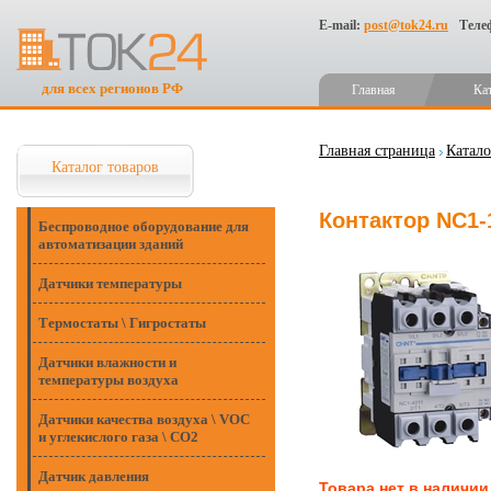
E-mail:
post@tok24.ru
Теле
для всех регионов РФ
Главная
Ка
Главная страница
Катало
Каталог товаров
Контактор NC1-
Беспроводное оборудование для
автоматизации зданий
Датчики температуры
Термостаты \ Гигростаты
Датчики влажности и
температуры воздуха
Датчики качества воздуха \ VOC
и углекислого газа \ CO2
Датчик давления
Товара нет в наличии