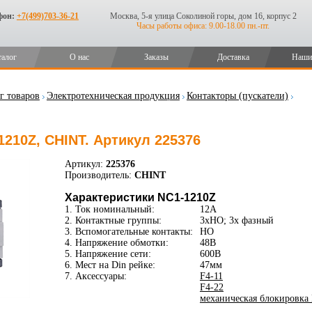
фон:
+7(499)703-36-21
Москва, 5-я улица Соколиной горы, дом 16, корпус 2
Часы работы офиса: 9.00-18.00 пн.-пт.
талог
О нас
Заказы
Доставка
Наши
г товаров
Электротехническая продукция
Контакторы (пускатели)
1210Z, CHINT. Артикул 225376
Артикул:
225376
Производитель:
CHINT
Характеристики NC1-1210Z
1. Ток номинальный:
12А
2. Контактные группы:
3xНО; 3х фазный
3. Вспомогательные контакты:
НО
4. Напряжение обмотки:
48В
5. Напряжение сети:
600В
6. Мест на Din рейке:
47мм
7. Аксессуары:
F4-11
F4-22
механическая блокировка