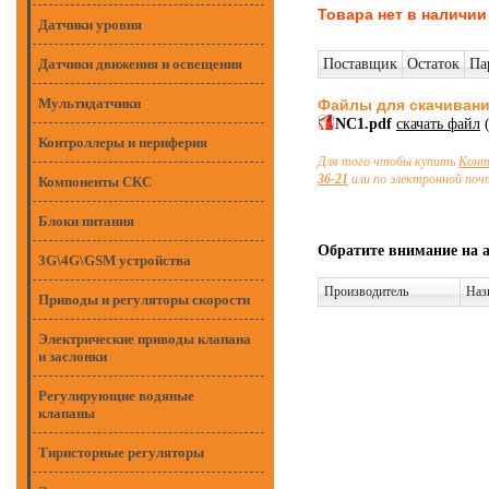
Товара нет в наличии
Датчики уровня
Датчики движения и освещения
Поставщик
Остаток
Па
Мультидатчики
Файлы для скачиван
NC1.pdf
скачать файл
(
Контроллеры и периферия
Для того чтобы купить
Конт
36-21
или по электронной по
Компоненты СКС
Блоки питания
Обратите внимание на 
3G\4G\GSM устройства
Производитель
Наз
Приводы и регуляторы скорости
Электрические приводы клапана
и заслонки
Регулирующие водяные
клапаны
Тиристорные регуляторы