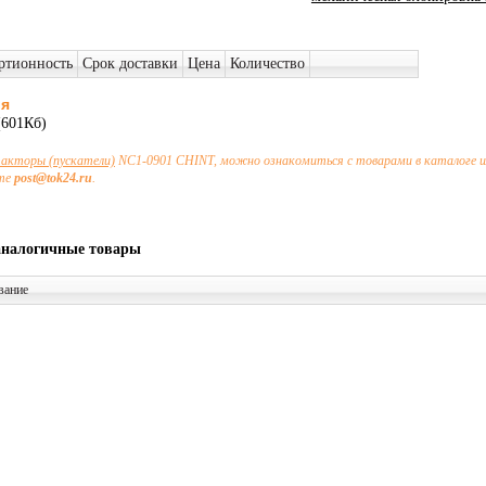
ртионность
Срок доставки
Цена
Количество
ия
601Кб)
акторы (пускатели)
NC1-0901 CHINT, можно ознакомиться с товарами в каталоге и
чте
post@tok24.ru
.
аналогичные товары
вание