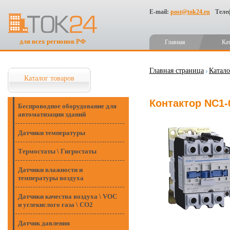
E-mail:
post@tok24.ru
Теле
для всех регионов РФ
Главная
Ка
Главная страница
Катало
Каталог товаров
Контактор NC1-
Беспроводное оборудование для
автоматизации зданий
Датчики температуры
Термостаты \ Гигростаты
Датчики влажности и
температуры воздуха
Датчики качества воздуха \ VOC
и углекислого газа \ CO2
Датчик давления