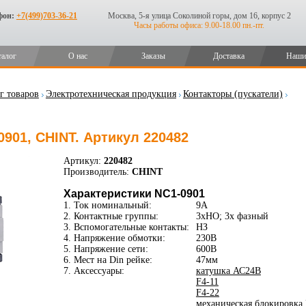
фон:
+7(499)703-36-21
Москва, 5-я улица Соколиной горы, дом 16, корпус 2
Часы работы офиса: 9.00-18.00 пн.-пт.
талог
О нас
Заказы
Доставка
Наши
г товаров
Электротехническая продукция
Контакторы (пускатели)
0901, CHINT. Артикул 220482
Артикул:
220482
Производитель:
CHINT
Характеристики NC1-0901
1. Ток номинальный:
9А
2. Контактные группы:
3xНО; 3х фазный
3. Вспомогательные контакты:
НЗ
4. Напряжение обмотки:
230В
5. Напряжение сети:
600В
6. Мест на Din рейке:
47мм
7. Аксессуары:
катушка АС24В
F4-11
F4-22
механическая блокировка