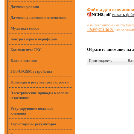
Датчики уровня
Файлы для скачиван
NCH8.pdf
скачать фай
Датчики движения и освещения
Для того чтобы купить
Конт
Мультидатчики
+7(499)703-36-21
или по элек
Контроллеры и периферия
Обратите внимание на 
Компоненты СКС
Блоки питания
Производитель
Наз
3G\4G\GSM устройства
Приводы и регуляторы скорости
Электрические приводы клапана
и заслонки
Регулирующие водяные
клапаны
Тиристорные регуляторы