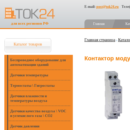
E-mail:
post@tok24.ru
Теле
для всех регионов РФ
Главная
Ка
Главная страница
Катало
Каталог товаров
Контактор моду
Беспроводное оборудование для
автоматизации зданий
Датчики температуры
Термостаты \ Гигростаты
Датчики влажности и
температуры воздуха
Датчики качества воздуха \ VOC
и углекислого газа \ CO2
Датчик давления