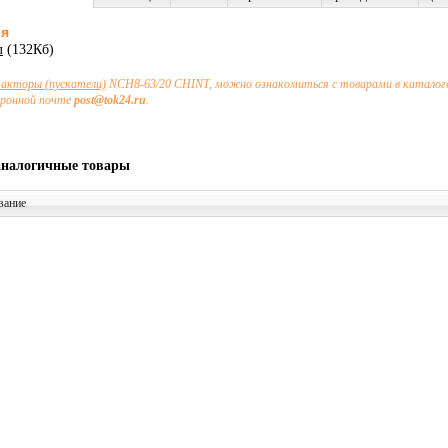
ия
л
(132Кб)
акторы (пускатели)
NCH8-63/20 CHINT, можно ознакомиться с товарами в каталоге
тронной почте
post@tok24.ru
.
аналогичные товары
вание