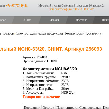
фон:
+7(499)703-36-21
Москва, 5-я улица Соколиной горы, дом 16, корпус 2
Часы работы офиса: 9.00-18.00 пн.-пт.
талог
О нас
Заказы
Доставка
Наши
г товаров
Электротехническая продукция
Контакторы (пускатели)
льный NCH8-63/20, CHINT. Артикул 256093
Артикул:
256093
Производитель:
CHINT
Характеристики NCH8-63/20
1. Ток номинальный:
63A
2. Контактные группы:
2xНО
3. Напряжение обмотки:
230В
4. Напряжение сети:
230В
5. Мест на Din рейке:
36мм
6. Аксессуары:
ND9-2/gr
Товара нет в наличии
Поставщик
Остаток
Партионность
Срок доставки
Цен