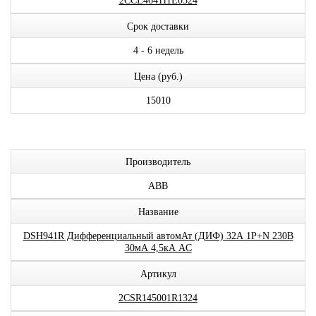
2CCL464111E0324
Срок доставки
4 - 6 недель
Цена (руб.)
15010
Производитель
ABB
Название
DSH941R Дифференциальный автомАт (ДИФ) 32А 1P+N 230В
30мА 4,5кА AC
Артикул
2CSR145001R1324