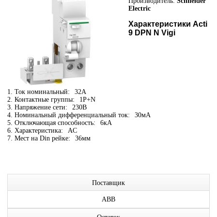
Производитель:
Schneider
Electric
Характеристики Acti
9 DPN N Vigi
1. Ток номинальный:
32А
2. Контактные группы:
1P+N
3. Напряжение сети:
230В
4. Номинальный дифференциальный ток:
30мА
5. Отключающая способность:
6кА
6. Характеристика:
AC
7. Мест на Din рейке:
36мм
Поставщик
ABB