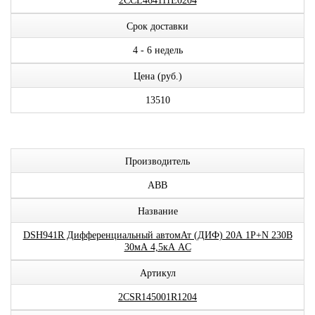
2CCL464111E0204
Срок доставки
4 - 6 недель
Цена (руб.)
13510
Производитель
ABB
Название
DSH941R Дифференциальный автомАт (ДИФ) 20А 1P+N 230В
30мА 4,5кА AC
Артикул
2CSR145001R1204