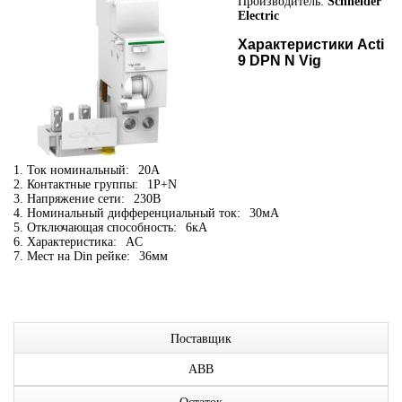
Производитель:
Schneider
Electric
Характеристики Acti
9 DPN N Vig
1. Ток номинальный:
20А
2. Контактные группы:
1P+N
3. Напряжение сети:
230В
4. Номинальный дифференциальный ток:
30мА
5. Отключающая способность:
6кА
6. Характеристика:
AC
7. Мест на Din рейке:
36мм
Поставщик
ABB