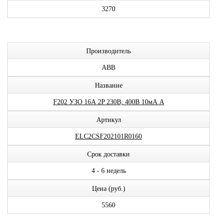
3270
Производитель
ABB
Название
F202 УЗО 16А 2P 230В; 400В 10мА A
Артикул
ELC2CSF202101R0160
Срок доставки
4 - 6 недель
Цена (руб.)
5560