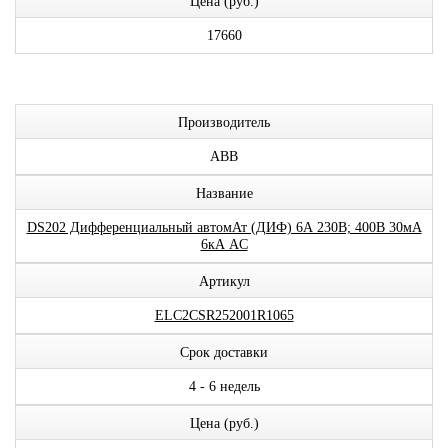
Цена (руб.)
17660
Производитель
ABB
Название
DS202 Дифференциальный автомАт (ДИФ) 6А 230В; 400В 30мА
6кА AC
Артикул
ELC2CSR252001R1065
Срок доставки
4 - 6 недель
Цена (руб.)