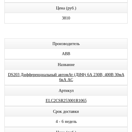
Цена (руб.)
3810
Производитель
ABB
Название
DS203 Дифференциальный автомАт (ДИФ) 6А 230В; 400В 30мА
6кА AC
Артикул
ELC2CSR253001R1065
Срок доставки
4 - 6 недель