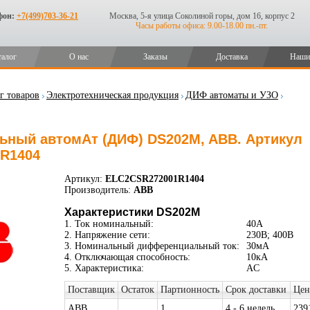
фон:
+7(499)703-36-21
Москва, 5-я улица Соколиной горы, дом 16, корпус 2
Часы работы офиса: 9.00-18.00 пн.-пт.
талог
О нас
Заказы
Доставка
Наши
г товаров
Электротехническая продукция
ДИФ автоматы и УЗО
ный автомАт (ДИФ) DS202M, ABB. Артикул
R1404
Артикул:
ELC2CSR272001R1404
Производитель:
ABB
Характеристики DS202M
1. Ток номинальный:
40А
2. Напряжение сети:
230В; 400В
3. Номинальный дифференциальный ток:
30мА
4. Отключающая способность:
10кА
5. Характеристика:
AC
Поставщик
Остаток
Партионность
Срок доставки
Цен
ABB
1
4 - 6 недель
239