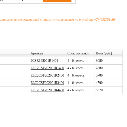
атиться за консультацией к нашим специалистам по телефону
+7(499)703-36-
Артикул
Срок доставки
Цена (руб.)
2CSR145001R1404
4 - 6 недель
3680
ELC2CSF202001R1400
4 - 6 недель
2880
ELC2CSF202001R2400
4 - 6 недель
5700
ELC2CSF202001R3400
4 - 6 недель
4790
ELC2CSF202001R4400
4 - 6 недель
5570