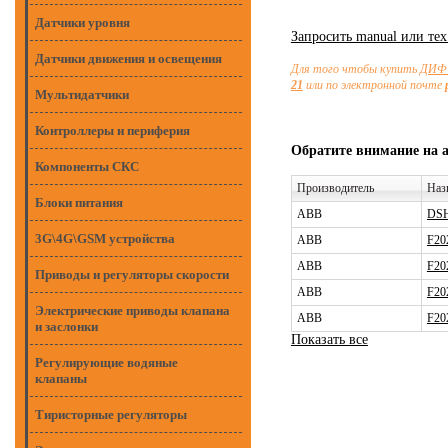
Датчики уровня
Запросить manual или те
Датчики движения и освещения
Для того чтобы купить
ДИФ 
21
или по электронной почте
Мультидатчики
Контроллеры и периферия
Обратите внимание на 
Компоненты СКС
Производитель
Наз
Блоки питания
ABB
DSH
3G\4G\GSM устройства
ABB
F20
ABB
F20
Приводы и регуляторы скорости
ABB
F20
Электрические приводы клапана
ABB
F20
и заслонки
Показать все
Регулирующие водяные
клапаны
Тиристорные регуляторы