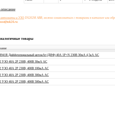
х.описание
автоматы и УЗО
DS202M ABB, можно ознакомиться с товарами в каталоге или обр
post@tok24.ru
.
аналогичные товары
вание
941R Дифференциальный автомАт (ДИФ) 40А 1P+N 230В 30мА 4,5кА AC
2 УЗО 40А 2P 230В; 400В 30мА AC
2 УЗО 40А 2P 230В; 400В 100мА AC
2 УЗО 40А 2P 230В; 400В 300мА AC
2 УЗО 40А 2P 230В; 400В 500мА AC