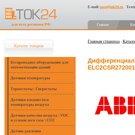
E-mail:
post@tok24.ru
Теле
для всех регионов РФ
Главная
Ка
Главная страница
Катало
Каталог товаров
Дифференциаль
Беспроводное оборудование для
ELC2CSR272001
автоматизации зданий
Датчики температуры
Термостаты \ Гигростаты
Датчики влажности и
температуры воздуха
Датчики качества воздуха \ VOC
и углекислого газа \ CO2
Датчик давления