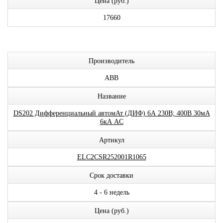
Цена (руб.)
17660
Производитель
ABB
Название
DS202 Дифференциальный автомАт (ДИФ) 6А 230В; 400В 30мА
6кА AC
Артикул
ELC2CSR252001R1065
Срок доставки
4 - 6 недель
Цена (руб.)