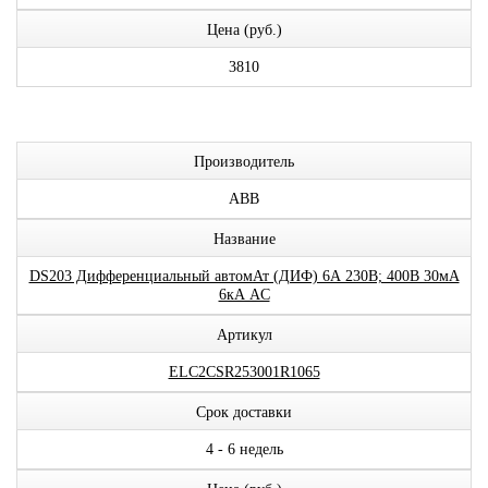
Цена (руб.)
3810
Производитель
ABB
Название
DS203 Дифференциальный автомАт (ДИФ) 6А 230В; 400В 30мА
6кА AC
Артикул
ELC2CSR253001R1065
Срок доставки
4 - 6 недель