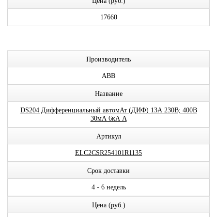
Цена (руб.)
17660
Производитель
ABB
Название
DS204 Дифференциальный автомАт (ДИФ) 13А 230В; 400В
30мА 6кА A
Артикул
ELC2CSR254101R1135
Срок доставки
4 - 6 недель
Цена (руб.)