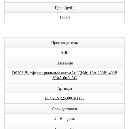
Цена (руб.)
18450
Производитель
ABB
Название
DS203 Дифференциальный автомАт (ДИФ) 13А 230В; 400В
30мА 6кА AC
Артикул
ELC2CSR253001R1135
Срок доставки
4 - 6 недель