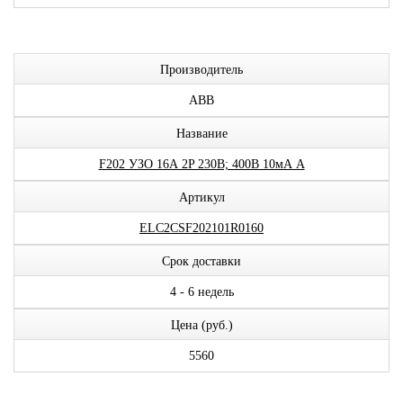
Производитель
ABB
Название
F202 УЗО 16А 2P 230В; 400В 10мА A
Артикул
ELC2CSF202101R0160
Срок доставки
4 - 6 недель
Цена (руб.)
5560