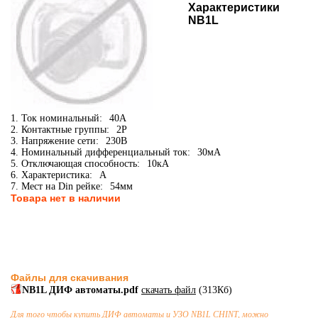
Характеристики
NB1L
1. Ток номинальный:
40А
2. Контактные группы:
2P
3. Напряжение сети:
230В
4. Номинальный дифференциальный ток:
30мА
5. Отключающая способность:
10кА
6. Характеристика:
A
7. Мест на Din рейке:
54мм
Товара нет в наличии
Файлы для скачивания
NB1L ДИФ автоматы.pdf
скачать файл
(313Кб)
Для того чтобы купить
ДИФ автоматы и УЗО
NB1L CHINT, можно