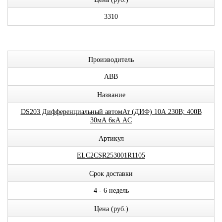
3310
Производитель
ABB
Название
DS203 Дифференциальный автомАт (ДИФ) 10А 230В; 400В
30мА 6кА AC
Артикул
ELC2CSR253001R1105
Срок доставки
4 - 6 недель
Цена (руб.)