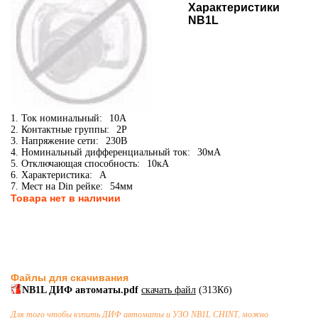
Характеристики
NB1L
1. Ток номинальный:
10А
2. Контактные группы:
2P
3. Напряжение сети:
230В
4. Номинальный дифференциальный ток:
30мА
5. Отключающая способность:
10кА
6. Характеристика:
A
7. Мест на Din рейке:
54мм
Товара нет в наличии
Файлы для скачивания
NB1L ДИФ автоматы.pdf
скачать файл
(313Кб)
Для того чтобы купить
ДИФ автоматы и УЗО
NB1L CHINT, можно