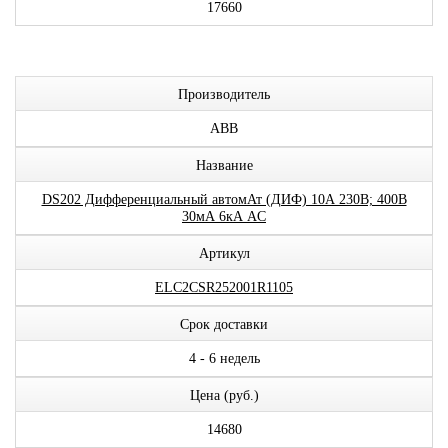
17660
Производитель
ABB
Название
DS202 Дифференциальный автомАт (ДИФ) 10А 230В; 400В
30мА 6кА AC
Артикул
ELC2CSR252001R1105
Срок доставки
4 - 6 недель
Цена (руб.)
14680