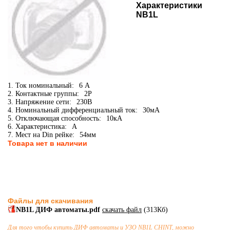
Характеристики
NB1L
1. Ток номинальный:
6 А
2. Контактные группы:
2P
3. Напряжение сети:
230В
4. Номинальный дифференциальный ток:
30мА
5. Отключающая способность:
10кА
6. Характеристика:
A
7. Мест на Din рейке:
54мм
Товара нет в наличии
Файлы для скачивания
NB1L ДИФ автоматы.pdf
скачать файл
(313Кб)
Для того чтобы купить
ДИФ автоматы и УЗО
NB1L CHINT, можно