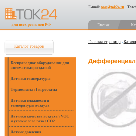
E-mail:
post@tok24.ru
Теле
для всех регионов РФ
Главная
Ка
Главная страница
Катало
Каталог товаров
Дифференциаль
Беспроводное оборудование для
автоматизации зданий
Датчики температуры
Термостаты \ Гигростаты
Датчики влажности и
температуры воздуха
Датчики качества воздуха \ VOC
и углекислого газа \ CO2
Датчик давления