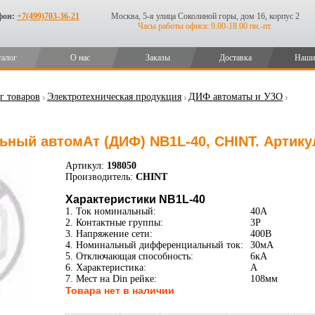
фон:
+7(499)703-36-21
Москва, 5-я улица Соколиной горы, дом 16, корпус 2
Часы работы офиса: 9.00-18.00 пн.-пт.
талог
О нас
Заказы
Доставка
Наши
г товаров
Электротехническая продукция
ДИФ автоматы и УЗО
ный автомАт (ДИФ) NB1L-40, CHINT. Артику
Артикул:
198050
Производитель:
CHINT
Характеристики NB1L-40
1. Ток номинальный:
40А
2. Контактные группы:
3P
3. Напряжение сети:
400В
4. Номинальный дифференциальный ток:
30мА
5. Отключающая способность:
6кА
6. Характеристика:
A
7. Мест на Din рейке:
108мм
Товара нет в наличии