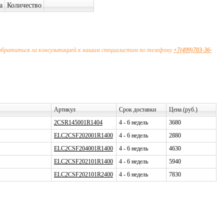
а
Количество
обратиться за консультацией к нашим специалистам по телефону
+7(499)703-36-
Артикул
Срок доставки
Цена (руб.)
2CSR145001R1404
4 - 6 недель
3680
ELC2CSF202001R1400
4 - 6 недель
2880
ELC2CSF204001R1400
4 - 6 недель
4630
ELC2CSF202101R1400
4 - 6 недель
5940
ELC2CSF202101R2400
4 - 6 недель
7830