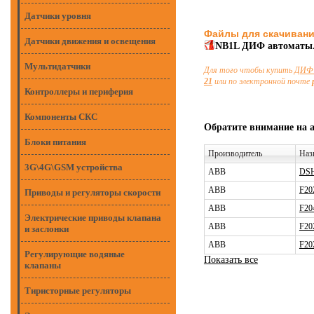
Датчики уровня
Файлы для скачиван
Датчики движения и освещения
NB1L ДИФ автоматы
Мультидатчики
Для того чтобы купить
ДИФ 
21
или по электронной почте
Контроллеры и периферия
Компоненты СКС
Обратите внимание на 
Блоки питания
Производитель
Наз
3G\4G\GSM устройства
ABB
DSH
ABB
F20
Приводы и регуляторы скорости
ABB
F20
Электрические приводы клапана
ABB
F20
и заслонки
ABB
F20
Регулирующие водяные
Показать все
клапаны
Тиристорные регуляторы