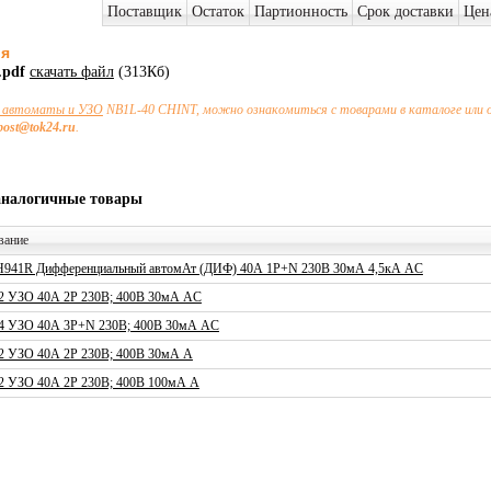
Поставщик
Остаток
Партионность
Срок доставки
Цен
ия
.pdf
скачать файл
(313Кб)
автоматы и УЗО
NB1L-40 CHINT, можно ознакомиться с товарами в каталоге или 
post@tok24.ru
.
аналогичные товары
вание
941R Дифференциальный автомАт (ДИФ) 40А 1P+N 230В 30мА 4,5кА AC
2 УЗО 40А 2P 230В; 400В 30мА AC
4 УЗО 40А 3P+N 230В; 400В 30мА AC
2 УЗО 40А 2P 230В; 400В 30мА A
2 УЗО 40А 2P 230В; 400В 100мА A