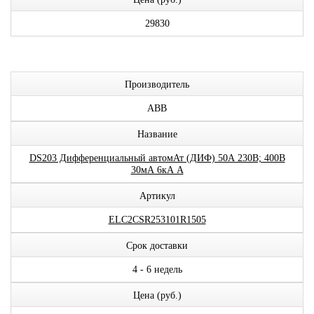
29830
Производитель
ABB
Название
DS203 Дифференциальный автомАт (ДИФ) 50А 230В; 400В
30мА 6кА A
Артикул
ELC2CSR253101R1505
Срок доставки
4 - 6 недель
Цена (руб.)