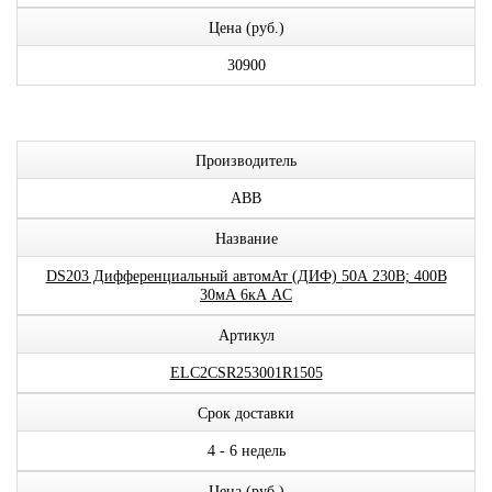
Цена (руб.)
30900
Производитель
ABB
Название
DS203 Дифференциальный автомАт (ДИФ) 50А 230В; 400В
30мА 6кА AC
Артикул
ELC2CSR253001R1505
Срок доставки
4 - 6 недель
Цена (руб.)