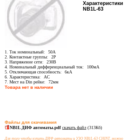
Характеристики
NB1L-63
1. Ток номинальный:
50А
2. Контактные группы:
2P
3. Напряжение сети:
230В
4. Номинальный дифференциальный ток:
100мА
5. Отключающая способность:
6кА
6. Характеристика:
AC
7. Мест на Din рейке:
72мм
Товара нет в наличии
Файлы для скачивания
NB1L ДИФ автоматы.pdf
скачать файл
(313Кб)
Для того чтобы купить
ДИФ автоматы и УЗО
NB1L-63 CHINT, можно