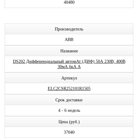
40480
Производитель
ABB
Название
DS202 Дифференциальный автомАт (ДИФ) 50А 230В; 400В
30мА 6кА A
Артикул
ELC2CSR252101R1505
Срок доставки
4 - 6 недель
Цена (руб.)
37040