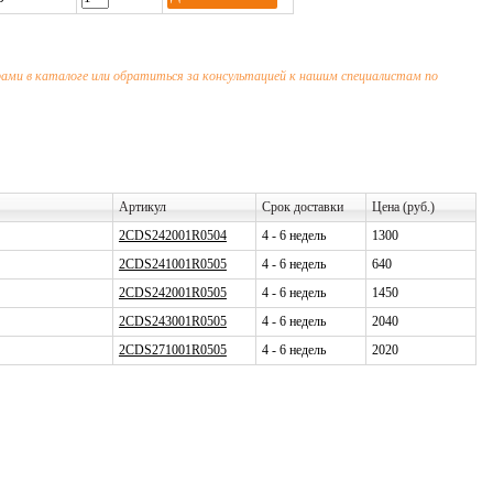
арами в каталоге или обратиться за консультацией к нашим специалистам по
Артикул
Срок доставки
Цена (руб.)
2CDS242001R0504
4 - 6 недель
1300
2CDS241001R0505
4 - 6 недель
640
2CDS242001R0505
4 - 6 недель
1450
2CDS243001R0505
4 - 6 недель
2040
2CDS271001R0505
4 - 6 недель
2020