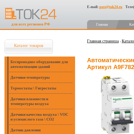
E-mail:
post@tok24.ru
Теле
для всех регионов РФ
Главная
Ка
Главная страница
Катало
Каталог товаров
Автоматические 
Беспроводное оборудование для
Артикул A9F78
автоматизации зданий
Датчики температуры
Термостаты \ Гигростаты
Датчики влажности и
температуры воздуха
Датчики качества воздуха \ VOC
и углекислого газа \ CO2
Датчик давления