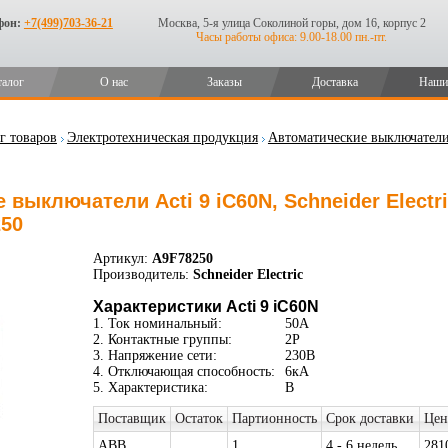
фон:
+7(499)703-36-21
Москва, 5-я улица Соколиной горы, дом 16, корпус 2
Часы работы офиса: 9.00-18.00 пн.-пт.
талог
О нас
Заказы
Доставка
Наши
г товаров
Электротехническая продукция
Автоматические выключател
выключатели Acti 9 iC60N, Schneider Electric
250
Артикул:
A9F78250
Производитель:
Schneider Electric
Характеристики Acti 9 iC60N
1. Ток номинальный:
50А
2. Контактные группы:
2P
3. Напряжение сети:
230В
4. Отключающая способность:
6кА
5. Характеристика:
B
Поставщик
Остаток
Партионность
Срок доставки
Цен
ABB
1
4 - 6 недель
281