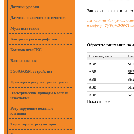
Датчики уровня
Запросить manual или те
Датчики движения и освещения
Для того чтобы купить
Авто
телефону
+7(499)703-36-21
ил
Мультидатчики
Контроллеры и периферия
Обратите внимание на 
Компоненты СКС
Производитель
Наз
Блоки питания
ABB
SH2
3G\4G\GSM устройства
ABB
SH2
ABB
SH2
Приводы и регуляторы скорости
ABB
SH2
Электрические приводы клапана
ABB
S20
и заслонки
Показать все
Регулирующие водяные
клапаны
Тиристорные регуляторы